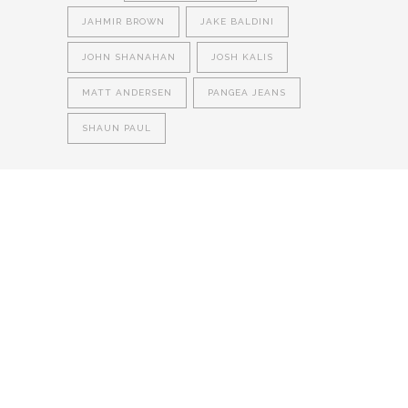
JAHMIR BROWN
JAKE BALDINI
JOHN SHANAHAN
JOSH KALIS
MATT ANDERSEN
PANGEA JEANS
SHAUN PAUL
LATEST
NEWS
MOTOR + GEIST
Berlin with Ivan Labalestra, Sven Kieffer, Louis
Marschall, Sasha Gros...