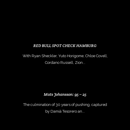
FEATURED
STORIES
RED BULL SPOT CHECK HAMBURG
With Ryan Sheckler, Yuto Horigome, Chloe Covell,
Cordano Russell, Zion...
Mats Johansson: 95 – 25
The culmination of 30 years of pushing, captured
by Damià Tesorero an...