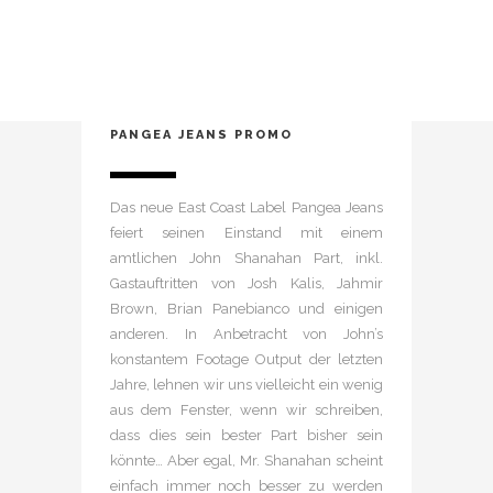
2. Oktober 2021
In
Full Parts
,
News
,
Videos
PANGEA JEANS PROMO
Das neue East Coast Label Pangea Jeans
feiert seinen Einstand mit einem
amtlichen John Shanahan Part, inkl.
Gastauftritten von Josh Kalis, Jahmir
Brown, Brian Panebianco und einigen
anderen. In Anbetracht von John’s
konstantem Footage Output der letzten
Jahre, lehnen wir uns vielleicht ein wenig
aus dem Fenster, wenn wir schreiben,
dass dies sein bester Part bisher sein
könnte… Aber egal, Mr. Shanahan scheint
einfach immer noch besser zu werden