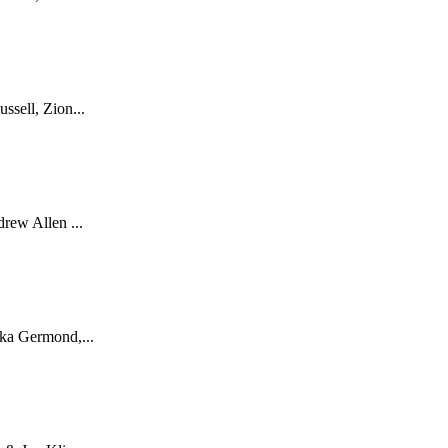
sell, Zion...
rew Allen ...
ka Germond,...