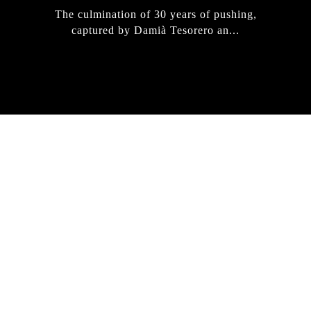
The culmination of 30 years of pushing,
captured by Damià Tesorero an...
IRREGULAR
SKATEBOARD
MAGAZINE ISSUE
NO. 50
Here you can get an insight
into our current issue