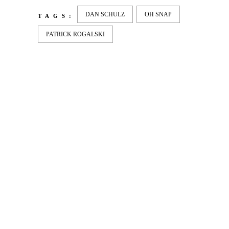
DAN SCHULZ
OH SNAP
TAGS:
PATRICK ROGALSKI
LATEST
NEWS
MOTOR + GEIST
Berlin with Ivan Labalestra, Sven
Kieffer, Louis Marschall, Sasha Gros...