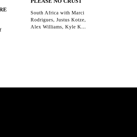
PLEASE NO CRUST
RE
South Africa with Marci
Rodrigues, Justus Kotze,
Alex Williams, Kyle K...
f
l