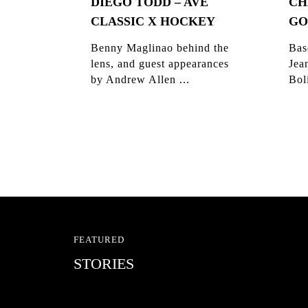
DIEGO TODD – AVE
CH
CLASSIC X HOCKEY
GO
Benny Maglinao behind the
Bas
lens, and guest appearances
Jea
by Andrew Allen ...
Bol
FEATURED
STORIES