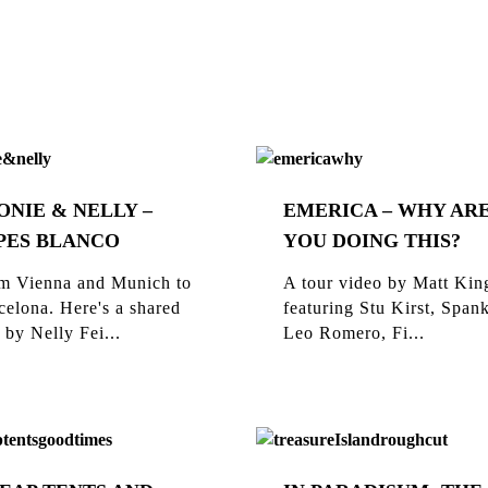
ONIE & NELLY –
EMERICA – WHY AR
PES BLANCO
YOU DOING THIS?
m Vienna and Munich to
A tour video by Matt Kin
celona. Here's a shared
featuring Stu Kirst, Span
 by Nelly Fei...
Leo Romero, Fi...