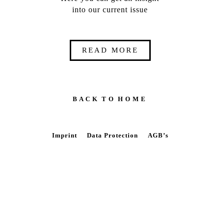
into our current issue
READ MORE
B A C K T O H O M E
Imprint
Data Protection
AGB’s