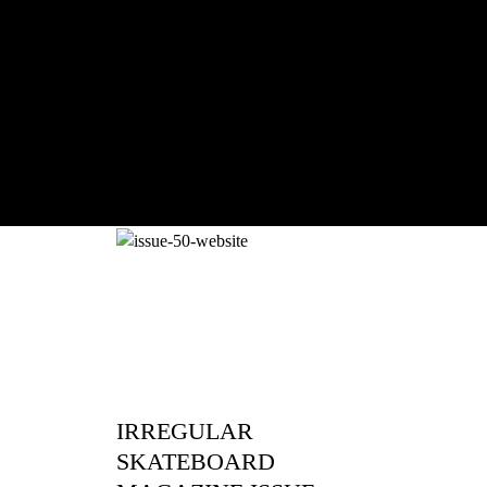
RED BULL SPOT CHEC
With Ryan Sheckler, Yuto Horigome, C
Russell, Zion...
IRREGULAR
SKATEBOARD