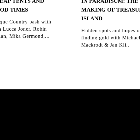
EAP TENTS AND
IN PARADISUM: THE
OD TIMES
MAKING OF TREASU
ISLAND
que Country bash with
n Lucca Joner, Robin
Hidden spots and hopes o
ian, Mika Germond,...
finding gold with Michae
Mackrodt & Jan Kli...