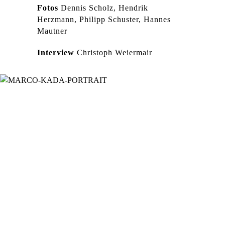
Fotos
Dennis Scholz, Hendrik
Herzmann, Philipp Schuster, Hannes
Mautner
Interview
Christoph Weiermair
Stell dich doch einmal vor. Wer bist du,
was machst du, wo kommst du her?
Mein Name ist Marco, ich bin gerade 24
Jahre alt geworden und wohne zur Zeit
in Wien. Aufgewachsen bin ich in
Gmunden in Oberösterreich, einer
kleinen Stadt am Traunsee. Nach Wien
zu ziehen war auf jeden Fall die richtige
Entscheidung – gefällt mir richtig gut