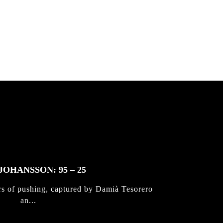
 & Jan
JOHANSSON: 95 – 25
rs of pushing, captured by Damià Tesorero
an...