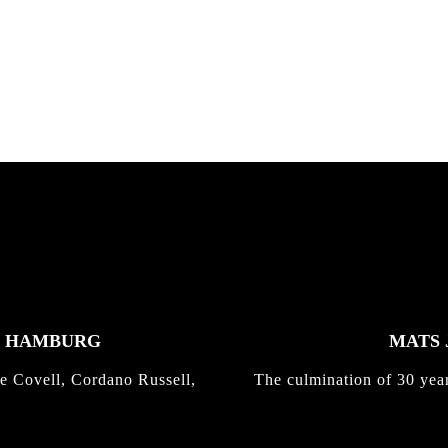
nd,...
gold with Michael Mackrodt
Kli...
K HAMBURG
MATS 
e Covell, Cordano Russell,
The culmination of 30 yea