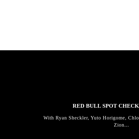
Allen ...
Germo
FEATURED
STORIES
RED BULL SPOT CHEC
With Ryan Sheckler, Yuto Horigome, Chlo
Zion...