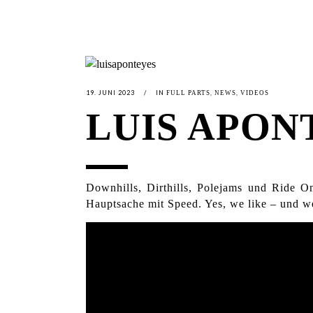
19. JUNI 2023
IN
,
,
FULL PARTS
NEWS
VIDEOS
LUIS APONT
Downhills, Dirthills, Polejams und Ride O
Hauptsache mit Speed. Yes, we like – und w