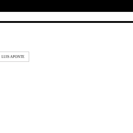
LUIS APONTE
IE & NELLY – PAPES
EMERICA – WHY ARE 
NCO
DOING THIS?