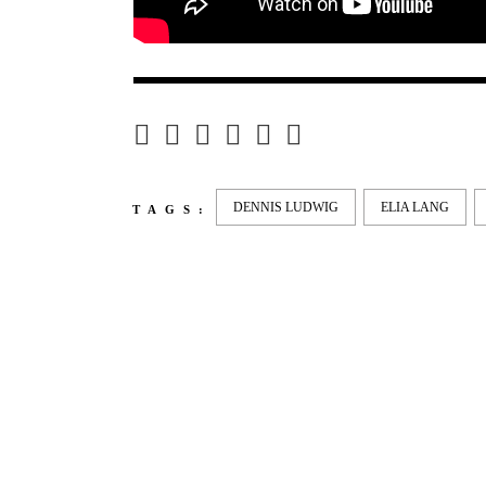
DENNIS LUDWIG
ELIA LANG
TAGS:
LATEST
NEWS
MOTOR + GEIST
LEON
BLA
Berlin with Ivan Labalestra, Sven