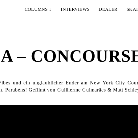
COLUMNS
↓
INTERVIEWS
DEALER
SKAT
A – CONCOURS
Vibes und ein unglaublicher Ender am New York City Court
g an. Parabéns! Gefilmt von Guilherme Guimarães & Matt Schl