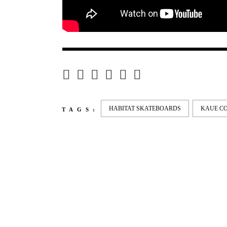
HABITAT SKATEBOARDS
KAUE C
TAGS:
LATEST
NEWS
MOTOR + GEIST
LEON