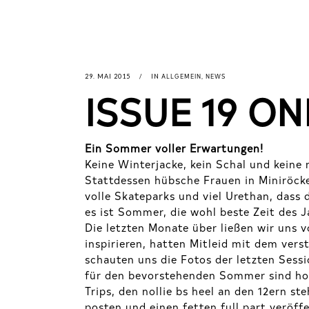
ALLGEMEIN
NEWS
29. MAI 2015
IN
,
ISSUE 19 O
Ein Sommer voller Erwartungen!
Keine Winterjacke, kein Schal und keine
Stattdessen hübsche Frauen in Miniröcke
volle Skateparks und viel Urethan, dass d
es ist Sommer, die wohl beste Zeit des J
Die letzten Monate über ließen wir uns 
inspirieren, hatten Mitleid mit dem ver
schauten uns die Fotos der letzten Sess
für den bevorstehenden Sommer sind hoc
Trips, den nollie bs heel an den 12ern st
posten und einen fetten full part veröff