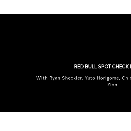
FEATURED
STORIES
RED BULL SPOT CHECK
With Ryan Sheckler, Yuto Horigome, Chlo
Zion...