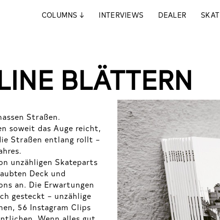
COLUMNS
↓
INTERVIEWS
DEALER
SKAT
NLINE BLÄTTERN
 nassen Straßen.
n soweit das Auge reicht,
ie Straßen entlang rollt –
ahres.
von unzähligen Skateparts
staubten Deck und
ions an. Die Erwartungen
h gesteckt – unzählige
ehen, 56 Instagram Clips
entlichen. Wenn alles gut