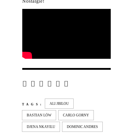
Nostalgie!
ALI JBILOU
TAGS:
BASTIAN LÖW
CARLO GORNY
DJENA NKAYILU
DOMINIC ANDRES