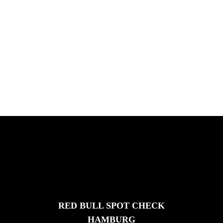
PLEASE NO CRUST
South Africa with Marci Rodrigues,
Justus Kotze, Alex Williams, Kyle K...
FEATURED
STORIES
RED BULL SPOT CHECK
HAMBURG