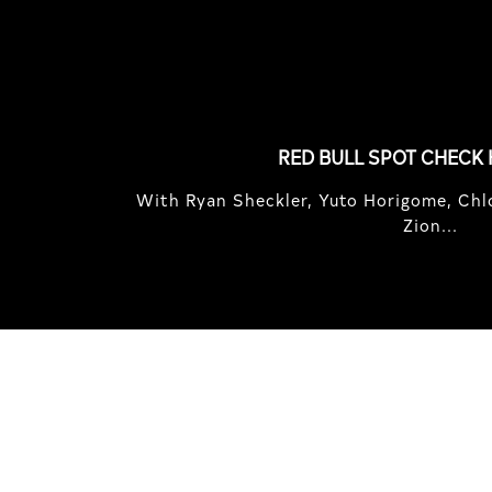
FEATURED
STORIES
RED BULL SPOT CHECK
With Ryan Sheckler, Yuto Horigome, Chlo
Zion...