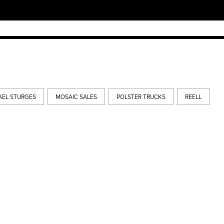
AEL STURGES
MOSAIC SALES
POLSTER TRUCKS
REELL
IE & NELLY – PAPES
EMERICA – WHY ARE YO
NCO
DOING THIS?