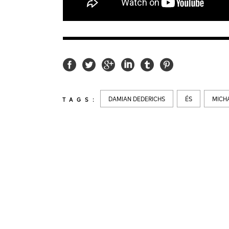
DAMIAN DEDERICHS
ÉS
MICH
TAGS:
LATEST
NEWS
MOTOR + GEIST
LEON
BLA
Berlin with Ivan Labalestra,