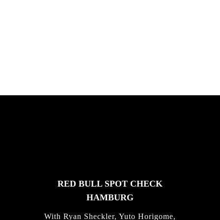
PLEASE NO CRUST
South Africa with Marci Rodrigues,
Justus Kotze, Alex Williams, Kyle K...
FEATURED
STORIES
RED BULL SPOT CHECK
HAMBURG
With Ryan Sheckler, Yuto Horigome,