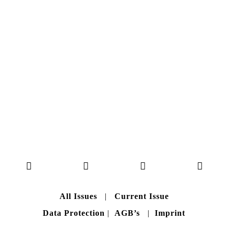
Here you can get an insight
into our current issue
READ MORE
B A C K T O H O M E
All Issues
|
Current Issue
Data Protection
|
AGB’s
|
Imprint