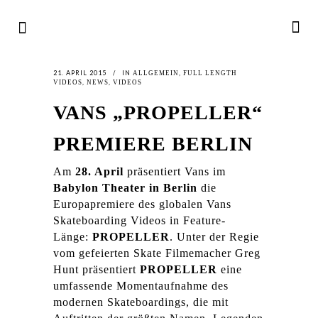
21. APRIL 2015
IN
,
ALLGEMEIN
FULL LENGTH
,
,
VIDEOS
NEWS
VIDEOS
VANS „PROPELLER“
PREMIERE BERLIN
Am
28. April
präsentiert Vans im
Babylon Theater in Berlin
die
Europapremiere des globalen Vans
Skateboarding Videos in Feature-
Länge:
PROPELLER
. Unter der Regie
vom gefeierten Skate Filmemacher Greg
Hunt präsentiert
PROPELLER
eine
umfassende Momentaufnahme des
modernen Skateboardings, die mit