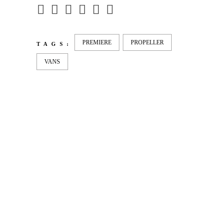
PREMIERE
PROPELLER
TAGS:
VANS
LATEST
NEWS
MOTOR + GEIST
Berlin with Ivan Labalestra, Sven
Kieffer, Louis Marschall, Sasha Gros...