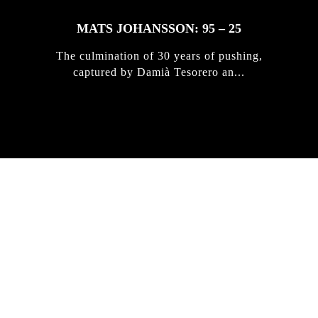
MATS JOHANSSON: 95 – 25
The culmination of 30 years of pushing,
captured by Damià Tesorero an...
IRREGULAR
SKATEBOARD
MAGAZINE ISSUE
NO. 50