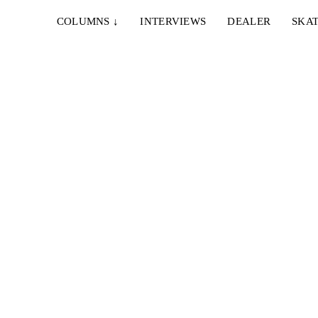
COLUMNS
↓
INTERVIEWS
DEALER
SKAT
26. AUGUST 2021
AUSBRUCH AUS DEM BERMUDADREIECK –
ARTIKEL & CLIP
ared
Die Story einer neuntägigen Erkundungstour,
zwischen Berg und Tal, im wunderschönen
Innsbruck...