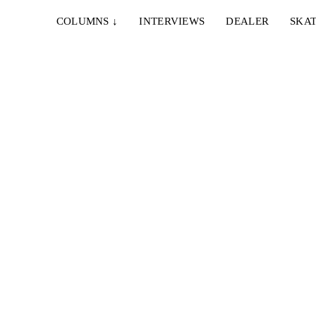
COLUMNS
↓
INTERVIEWS
DEALER
SKAT
20. OKTOBER 2023
ISHOD WAIR – CHRONOLOGICAL ORDER
n to be
Fünf Minuten, inkl einer Hubba/Stufen Session als
wäre Penny gerade zur Chain to Bank gekommen...
21. DEZEMBER 2021
THRASHER – SPRITZ AND DESTROY
amie
München, Innsbruck & Ljubljana mit Mason, Louie