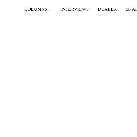
COLUMNS
↓
INTERVIEWS
DEALER
SKAT
29. JULI 2019
LURK CGN – MILANO & ROTTERDAM
atthias
LURK CGN waren wieder auf Tour und haben sich
diesmal durch Mailand und Rotterdam
geschlichen....