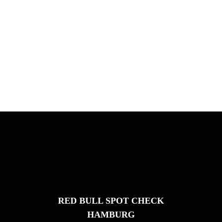
PLEASE NO CRUST
South Africa with Marci Rodrigues,
Justus Kotze, Alex Williams, Kyle K...
FEATURED
STORIES
RED BULL SPOT CHECK
HAMBURG