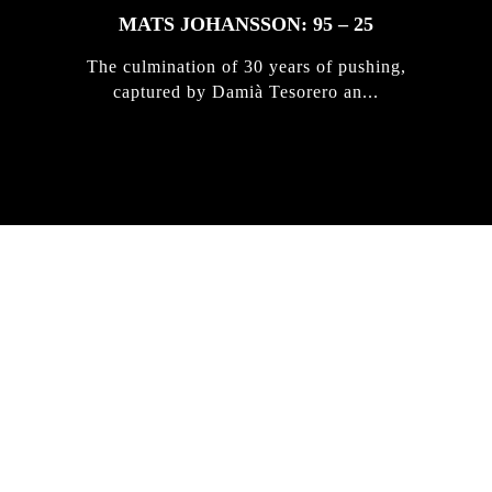
MATS JOHANSSON: 95 – 25
The culmination of 30 years of pushing,
captured by Damià Tesorero an...
IRREGULAR
SKATEBOARD
MAGAZINE ISSUE
NO. 50