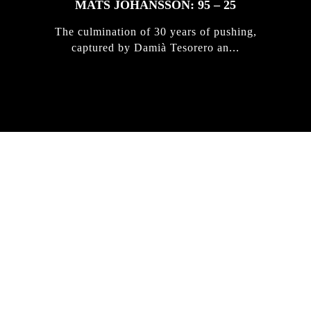
MATS JOHANSSON: 95 – 25
The culmination of 30 years of pushing,
captured by Damià Tesorero an...
IRREGULAR
SKATEBOARD
MAGAZINE ISSUE
NO. 50
Here you can get an insight