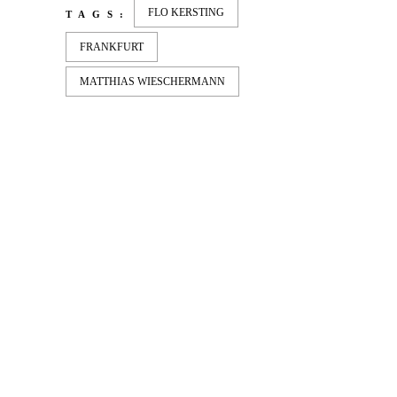
FLO KERSTING
TAGS:
FRANKFURT
MATTHIAS WIESCHERMANN
LATEST
NEWS
MOTOR + GEIST
Berlin with Ivan Labalestra, Sven
Kieffer, Louis Marschall, Sasha Gros...