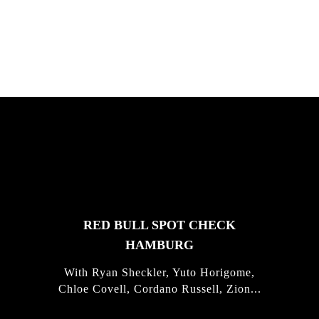
Justus Kotze, Alex Williams, Kyle K...
FEATURED
STORIES
RED BULL SPOT CHECK
HAMBURG
With Ryan Sheckler, Yuto Horigome,
Chloe Covell, Cordano Russell, Zion...