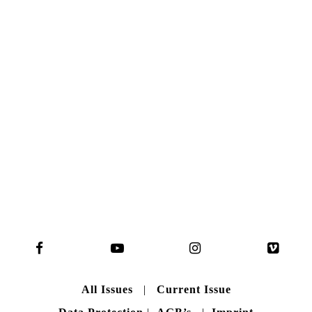
NO. 50
Here you can get an insight
into our current issue
READ MORE
B A C K T O H O M E
All Issues
|
Current Issue