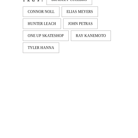
TAGS:
CONNOR NOLL
ELIAS MEYERS
HUNTER LEACH
JOHN PETRAS
ONE UP SKATESHOP
RAY KANEMOTO
TYLER HANNA
LATEST
NEWS
MOTOR + GEIST
Berlin with Ivan Labalestra, Sven