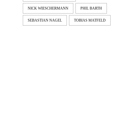
NICK WIESCHERMANN
PHIL BARTH
SEBASTIAN NAGEL
TOBIAS MATFELD
LATEST
NEWS
MOTOR + GEIST
Berlin with Ivan Labalestra, Sven
Kieffer, Louis Marschall, Sasha Gros...