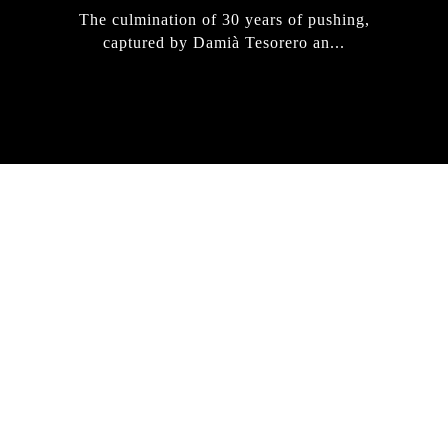
The culmination of 30 years of pushing,
captured by Damià Tesorero an...
IRREGULAR
SKATEBOARD
MAGAZINE ISSUE
NO. 50
Here you can get an insight
into our current issue