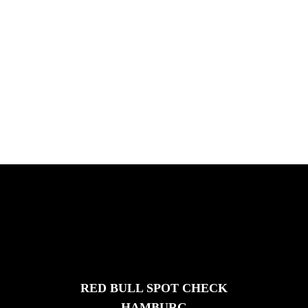
PLEASE NO CRUST
South Africa with Marci Rodrigues,
Justus Kotze, Alex Williams, Kyle K...
FEATURED
STORIES
RED BULL SPOT CHECK
HAMBURG