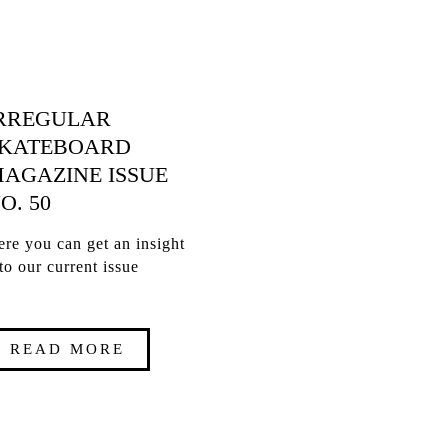
RREGULAR
KATEBOARD
AGAZINE ISSUE
O. 50
re you can get an insight
to our current issue
READ MORE