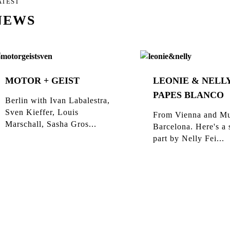
ATEST
NEWS
MOTOR + GEIST
LEONIE & NELLY
PAPES BLANCO
Berlin with Ivan Labalestra,
Sven Kieffer, Louis
From Vienna and Mu
Marschall, Sasha Gros...
Barcelona. Here's a 
part by Nelly Fei...