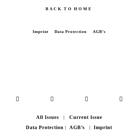
B A C K T O H O M E
Imprint
Data Protection
AGB’s
All Issues
|
Current Issue
Data Protection
|
AGB’s
|
Imprint