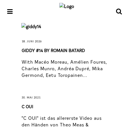
18. JUNI 2026
GIDDY #14 BY ROMAIN BATARD
With Macéo Moreau, Amélien Foures,
Charles Munro, Andréa Dupré, Mika
Germond, Eetu Toropainen...
30. MAI 2021
C OUI
"C OUI" ist das allererste Video aus
den Händen von Theo Meas &