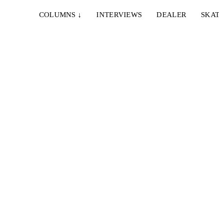
COLUMNS
↓
INTERVIEWS
DEALER
SKAT
20. AUGUST 2017
ERCÜMENT KASALAR – LEBENSMITTEL
est)
Essen und trinken sind genau so wichtig wie die
rt...
Fortbewegung auf 4 Rollen. So sieht...
1. JANUAR 2016
ERCÜMENT KASALAR – 38/83 PART
AR
38/83? Was bedeutet das? Ganz einfach, Ercüment
Kasalar ist 38 Jahre alt und seit 1983 auf...