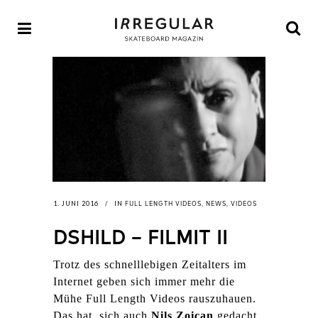
FULL LENGTH VIDEOS
NEWS
VIDEOS
1. JUNI 2016
IN
,
,
DSHILD – FILMIT II
Trotz des schnelllebigen Zeitalters im
Internet geben sich immer mehr die
Mühe Full Length Videos rauszuhauen.
Das hat sich auch
Nils Zoican
gedacht