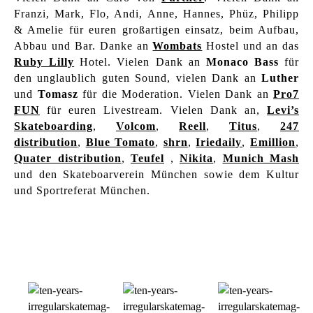
Franzi, Mark, Flo, Andi, Anne, Hannes, Phüz, Philipp
& Amelie für euren großartigen einsatz, beim Aufbau,
Abbau und Bar. Danke an
Wombats
Hostel und an das
Ruby Lilly
Hotel. Vielen Dank an
Monaco Bass
für
den unglaublich guten Sound, vielen Dank an
Luther
und
Tomasz
für die Moderation. Vielen Dank an
Pro7
FUN
für euren Livestream. Vielen Dank an,
Levi’s
Skateboarding
,
Volcom
,
Reell
,
Titus
,
247
distribution
,
Blue Tomato
,
shrn
,
Iriedaily
,
Emillion
,
Quater distribution
,
Teufel
,
Nikita
,
Munich Mash
und den Skateboarverein München sowie dem Kultur
und Sportreferat München.