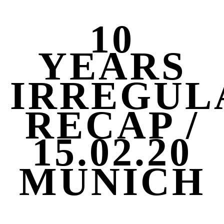
10
YEARS
IRREGUL
RECAP /
15.02.20
MUNICH