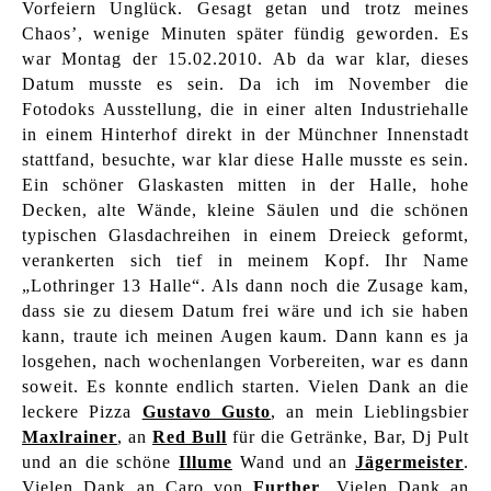
Vorfeiern Unglück. Gesagt getan und trotz meines
Chaos’, wenige Minuten später fündig geworden. Es
war Montag der 15.02.2010. Ab da war klar, dieses
Datum musste es sein. Da ich im November die
Fotodoks Ausstellung, die in einer alten Industriehalle
in einem Hinterhof direkt in der Münchner Innenstadt
stattfand, besuchte, war klar diese Halle musste es sein.
Ein schöner Glaskasten mitten in der Halle, hohe
Decken, alte Wände, kleine Säulen und die schönen
typischen Glasdachreihen in einem Dreieck geformt,
verankerten sich tief in meinem Kopf. Ihr Name
„Lothringer 13 Halle“. Als dann noch die Zusage kam,
dass sie zu diesem Datum frei wäre und ich sie haben
kann, traute ich meinen Augen kaum. Dann kann es ja
losgehen, nach wochenlangen Vorbereiten, war es dann
soweit. Es konnte endlich starten. Vielen Dank an die
leckere Pizza
Gustavo Gusto
, an mein Lieblingsbier
Maxlrainer
, an
Red Bull
für die Getränke, Bar, Dj Pult
und an die schöne
Illume
Wand und an
Jägermeister
.
Vielen Dank an Caro von
Further
. Vielen Dank an