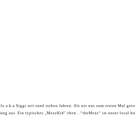
lz a.k.a Siggi seit rund sieben Jahren. Als wir uns zum ersten Mal getro
jung aus. Ein typisches „MezzKid“ eben…“theMezz“ ist unser local ha