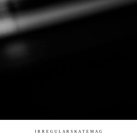
I R R E G U L A R S K A T E M A G