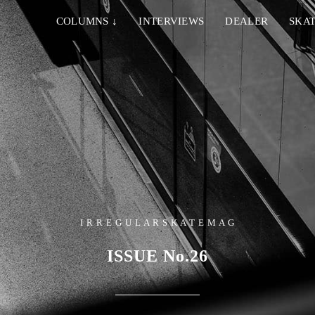
COLUMNS
↓
INTERVIEWS
DEALER
SKAT
I R R E G U L A R S K A T E M A G
ISSUE No.26