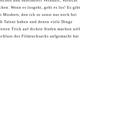
schen und subtrahiert Vernunft, Vorsicht
hen. Wenn es losgeht, geht es los! Es gibt
en Moshers, den ich so sonst nur noch bei
ach Talent haben und denen viele Dinge
 fetten Trick auf dicken Stufen machen will
rschluss des Filmrucksacks aufgemacht hat