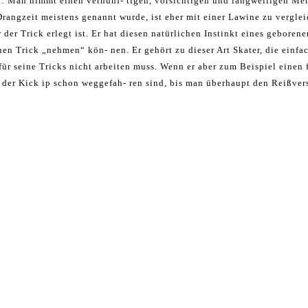
ch: Man nimmt einen vernünf- tigen, vorsichtigen und langweiligen Men
rangzeit meistens genannt wurde, ist eher mit einer Lawine zu vergleic
der Trick erlegt ist. Er hat diesen natürlichen Instinkt eines geboren
nen Trick „nehmen“ kön- nen. Er gehört zu dieser Art Skater, die einf
r für seine Tricks nicht arbeiten muss. Wenn er aber zum Beispiel einen
d der Kick ip schon weggefah- ren sind, bis man überhaupt den Reißve