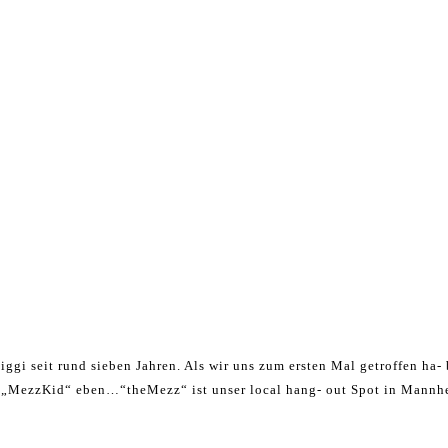
iggi seit rund sieben Jahren. Als wir uns zum ersten Mal getroffen ha- 
s „MezzKid“ eben…“theMezz“ ist unser local hang- out Spot in Mannhe